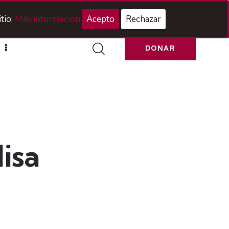
Acceso Hermanos
tio:
Más información.
Acepto
Rechazar
DONAR
isa