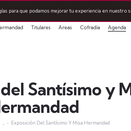
ogías para que podamos mejorar tu experiencia en nuestro si
ermandad
Titulares
Areas
Cofradía
Agenda
del Santísimo y M
ermandad
...
Exposición Del Santísimo Y Misa Hermandad