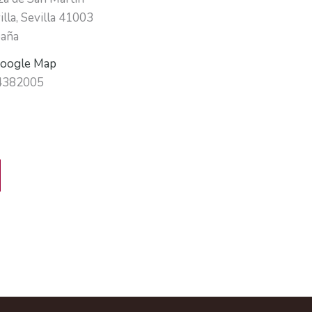
illa
,
Sevilla
41003
aña
oogle Map
4382005