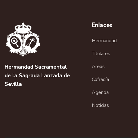
e
g
Enlaces
a
Hermandad
c
i
Titulares
ó
Areas
Hermandad Sacramental
de la Sagrada Lanzada de
n
Cofradía
Sevilla
d
Agenda
e
Noticias
l
E