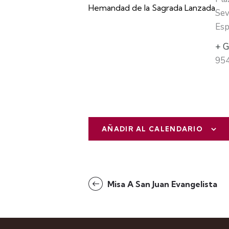
Hemandad de la Sagrada Lanzada
Sev
Esp
+ G
95
AÑADIR AL CALENDARIO
N
Misa A San Juan Evangelista
a
v