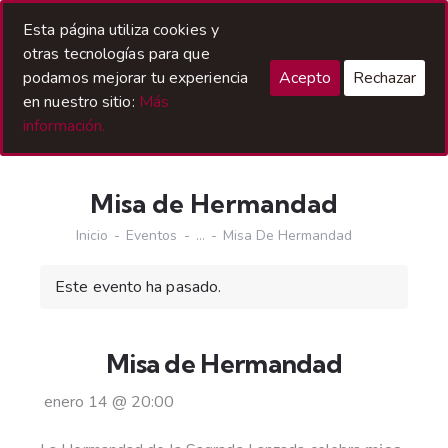
Acceso Hermanos
Esta página utiliza cookies y
otras tecnologías para que
podamos mejorar tu experiencia
Acepto
Rechazar
en nuestro sitio:
Más
información.
Misa de Hermandad
Inicio
Eventos
...
Misa De Hermandad
Este evento ha pasado.
Misa de Hermandad
enero 14
@
20:00