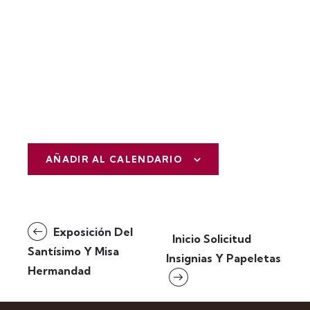
AÑADIR AL CALENDARIO
N
Exposición Del
Inicio Solicitud
a
Santísimo Y Misa
Insignias Y Papeletas
v
Hermandad
e
g