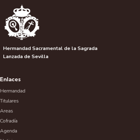
a
c
i
ó
n
d
e
Hermandad Sacramental de la Sagrada
l
Lanzada de Sevilla
E
v
e
Enlaces
n
t
Hermandad
o
Titulares
Areas
Cofradía
Agenda