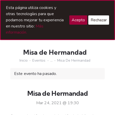
Acceso Hermanos
Esta página utiliza cookies y
otras tecnologías para que
podamos mejorar tu experiencia
Acepto
Rechazar
en nuestro sitio:
Más
información.
Misa de Hermandad
Inicio
Eventos
...
Misa De Hermandad
Este evento ha pasado.
Misa de Hermandad
Mar 24, 2021 @ 19:30