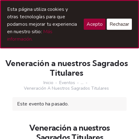
Acceso Hermanos
Esta página utiliza cookies y
otras tecnologías para que
podamos mejorar tu experiencia
Acepto
Rechazar
en nuestro sitio:
Más
información.
Veneración a nuestros Sagrados
Titulares
Inicio
Eventos
...
Veneración A Nuestros Sagrados Titulares
Este evento ha pasado.
Veneración a nuestros
Sagrados Titulares