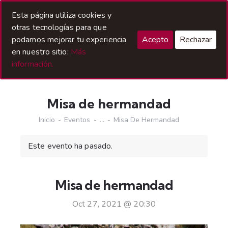
Acceso Hermanos
Esta página utiliza cookies y
otras tecnologías para que
podamos mejorar tu experiencia
Acepto
Rechazar
en nuestro sitio:
Más
información.
Misa de hermandad
Inicio
Eventos
...
Misa De Hermandad
Este evento ha pasado.
Misa de hermandad
Oct 27, 2021 @ 20:30