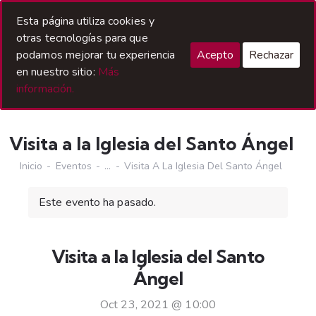
Acceso Hermanos
Esta página utiliza cookies y
otras tecnologías para que
podamos mejorar tu experiencia
Acepto
Rechazar
en nuestro sitio:
Más
información.
Visita a la Iglesia del Santo Ángel
Inicio
Eventos
...
Visita A La Iglesia Del Santo Ángel
Este evento ha pasado.
Visita a la Iglesia del Santo
Ángel
Oct 23, 2021 @ 10:00