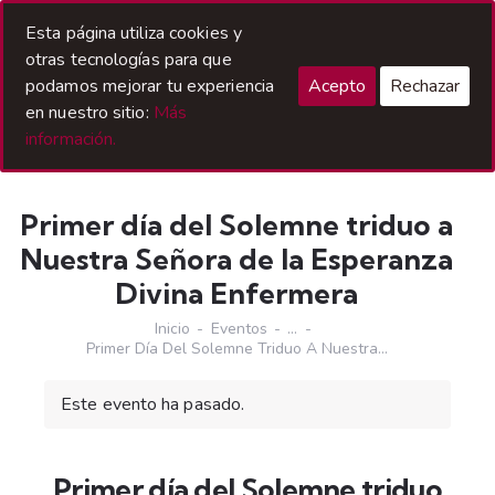
Acceso Hermanos
Esta página utiliza cookies y
otras tecnologías para que
podamos mejorar tu experiencia
Acepto
Rechazar
en nuestro sitio:
Más
información.
Primer día del Solemne triduo a
Nuestra Señora de la Esperanza
Divina Enfermera
Inicio
Eventos
...
Primer Día Del Solemne Triduo A Nuestra...
Este evento ha pasado.
Primer día del Solemne triduo