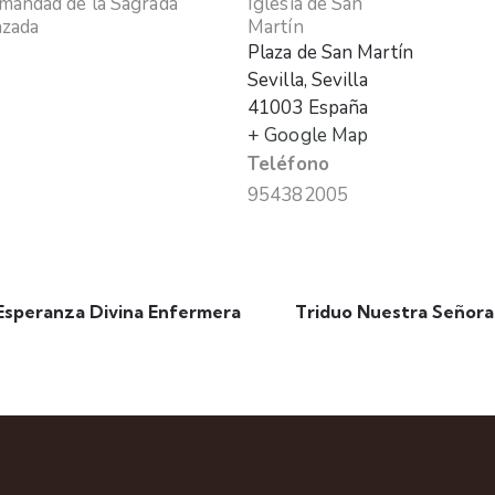
andad de la Sagrada
Iglesia de San
nzada
Martín
Plaza de San Martín
Sevilla
,
Sevilla
41003
España
+ Google Map
Teléfono
954382005
Esperanza Divina Enfermera
Triduo Nuestra Señora