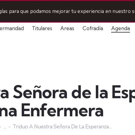
ogías para que podamos mejorar tu experiencia en nuestro si
ermandad
Titulares
Areas
Cofradía
Agenda
a Señora de la E
ina Enfermera
...
Triduo A Nuestra Señora De La Esperanza...