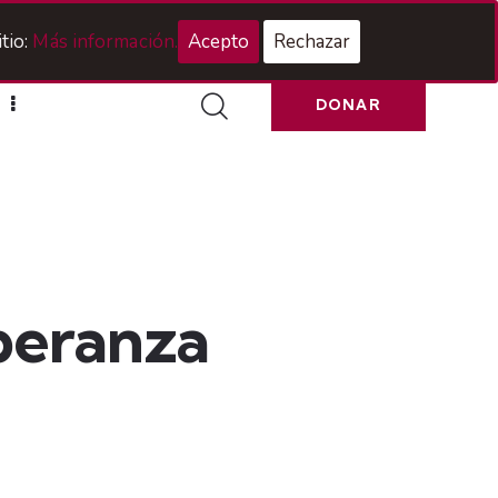
Acceso Hermanos
tio:
Más información.
Acepto
Rechazar
DONAR
speranza