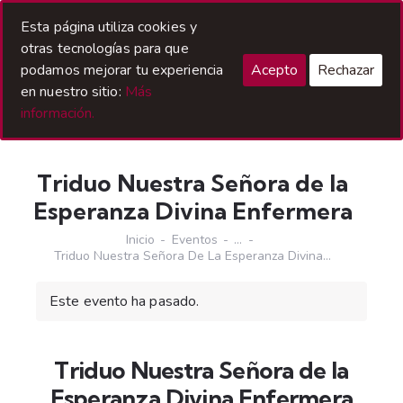
Acceso Hermanos
Esta página utiliza cookies y
otras tecnologías para que
podamos mejorar tu experiencia
Acepto
Rechazar
en nuestro sitio:
Más
información.
Triduo Nuestra Señora de la
Esperanza Divina Enfermera
Inicio
Eventos
...
Triduo Nuestra Señora De La Esperanza Divina...
Este evento ha pasado.
Triduo Nuestra Señora de la
Esperanza Divina Enfermera