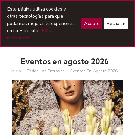
Acceso Hermanos
Esta página utiliza cookies y
otras tecnologías para que
podamos mejorar tu experiencia
Acepto
Rechazar
en nuestro sitio:
Más
información.
Eventos en agosto 2026
Inicio
Todas Las Entradas
Eventos En Agosto 2026