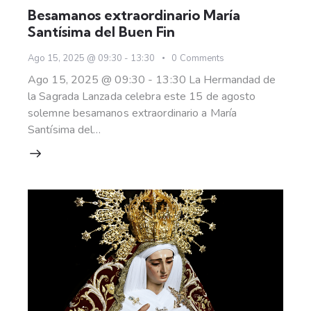
Besamanos extraordinario María
Santísima del Buen Fin
Ago 15, 2025 @ 09:30
-
13:30
0
Comments
Ago 15, 2025 @ 09:30 - 13:30 La Hermandad de
la Sagrada Lanzada celebra este 15 de agosto
solemne besamanos extraordinario a María
Santísima del…