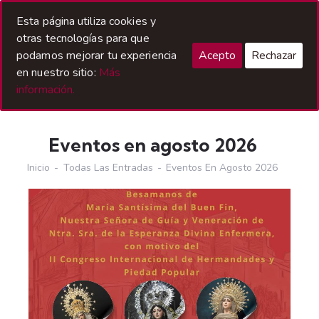
Acceso Hermanos
Esta página utiliza cookies y
otras tecnologías para que
podamos mejorar tu experiencia
Acepto
Rechazar
en nuestro sitio:
Más
información.
Eventos en agosto 2026
Inicio
Todas Las Entradas
Eventos En Agosto 2026