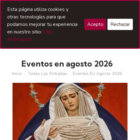
Acceso Hermanos
Esta página utiliza cookies y
otras tecnologías para que
podamos mejorar tu experiencia
Acepto
Rechazar
en nuestro sitio:
Más
información.
Eventos en agosto 2026
Inicio
Todas Las Entradas
Eventos En Agosto 2026