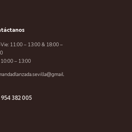
t
o
táctanos
Vie: 11:00 – 13:00 & 18:00 –
00
 10:00 – 13:00
andadlanzada.sevilla@gmail.
 954 382 005