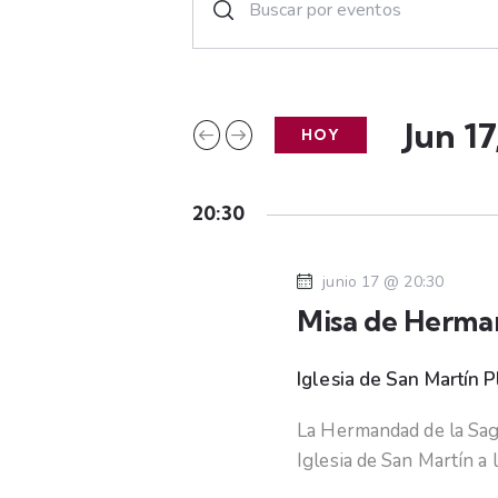
n
a
t
r
v
o
Jun 17
HOY
e
d
S
u
e
g
c
20:30
l
e
a
e
l
junio 17 @ 20:30
c
a
c
Misa de Herm
c
p
i
a
i
o
Iglesia de San Martín
P
l
n
a
ó
La Hermandad de la Sag
a
b
Iglesia de San Martín a 
l
r