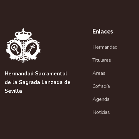
d
o
a
s
p
y
Enlaces
a
r
v
Hermandad
a
l
i
Titulares
a
s
Areas
p
Hermandad Sacramental
a
de la Sagrada Lanzada de
Cofradía
t
l
Sevilla
a
Agenda
a
b
Noticias
r
s
a
c