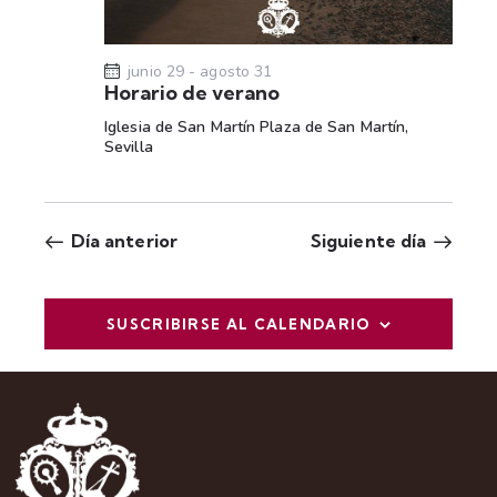
t
a
s
junio 29
-
agosto 31
Horario de verano
d
Iglesia de San Martín
Plaza de San Martín,
e
Sevilla
E
v
e
Día anterior
Siguiente día
n
t
o
SUSCRIBIRSE AL CALENDARIO
s