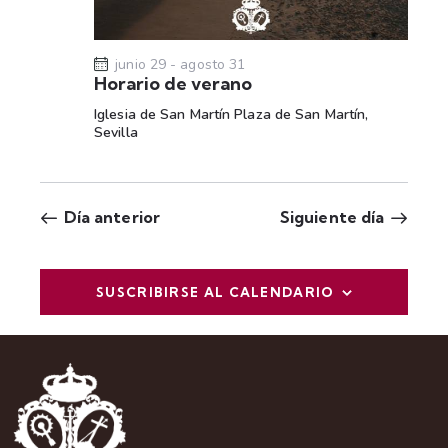
t
a
s
junio 29
-
agosto 31
Horario de verano
d
Iglesia de San Martín
Plaza de San Martín,
e
Sevilla
E
v
e
Día anterior
Siguiente día
n
t
o
SUSCRIBIRSE AL CALENDARIO
s