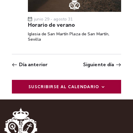
t
a
s
junio 29
-
agosto 31
Horario de verano
d
Iglesia de San Martín
Plaza de San Martín,
e
Sevilla
E
v
e
Día anterior
Siguiente día
n
t
o
SUSCRIBIRSE AL CALENDARIO
s