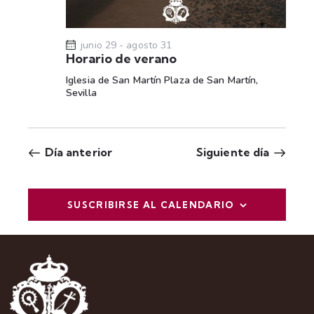
t
a
s
junio 29
-
agosto 31
Horario de verano
d
Iglesia de San Martín
Plaza de San Martín,
e
Sevilla
E
v
e
Día anterior
Siguiente día
n
t
o
SUSCRIBIRSE AL CALENDARIO
s