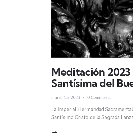
Meditación 2023 
Santísima del Bu
marzo 15, 2023
0
Comments
La Imperial Hermandad Sacramental d
Santísimo Cristo de la Sagrada Lanz