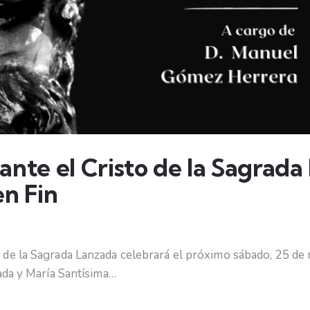
ante el Cristo de la Sagrada
en Fin
e la Sagrada Lanzada celebrará el próximo sábado, 25 de m
ada y María Santísima…