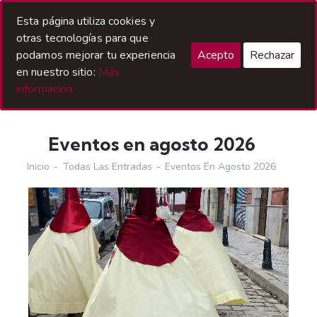
Acceso Hermanos
Esta página utiliza cookies y
otras tecnologías para que
podamos mejorar tu experiencia
Acepto
Rechazar
en nuestro sitio:
Más
información.
Eventos en agosto 2026
Inicio
Todas Las Entradas
Eventos En Agosto 2026