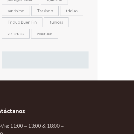
santísimo
Traslado
triduo
Triduo Buen Fin
túnicas
via crucis
viacrucis
táctanos
Vie: 11:00 – 13:00 & 18:00 –