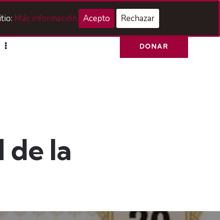
Acceso Hermanos
tio:
Más información.
Acepto
Rechazar
DONAR
 de la