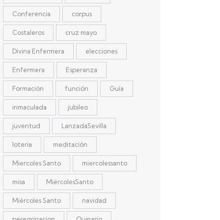
Conferencia
corpus
Costaleros
cruz mayo
Divina Enfermera
elecciones
Enfermera
Esperanza
Formación
función
Guía
inmaculada
jubileo
juventud
LanzadaSevilla
loteria
meditación
Miercoles Santo
miercolessanto
misa
MiércolesSanto
Miércoles Santo
navidad
peregrinacion
Quinario