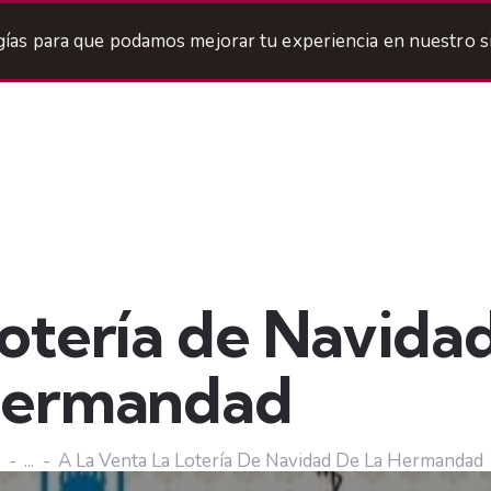
ogías para que podamos mejorar tu experiencia en nuestro si
ermandad
Titulares
Areas
Cofradía
Agenda
Lotería de Navidad
hermandad
...
A La Venta La Lotería De Navidad De La Hermandad