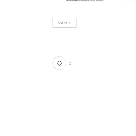
loteria
0