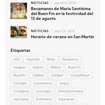
NOTICIAS
agosto 6, 2026
Besamanos de María Santísima
del Buen Fin en la festividad del
15 de agosto
NOTICIAS
junio 29, 2026
Horario de verano en San Martín
Etiquetas
425
Asunción
Belén
Besamanos
besapies
boletin
Boletín
Buen Fin
BuenFin
Cabildo
Caridad
CirculoPasion
Cofradía
Conferencia
corpus
Costaleros
cruz mayo
Divina Enfermera
elecciones
Enfermera
Esperanza