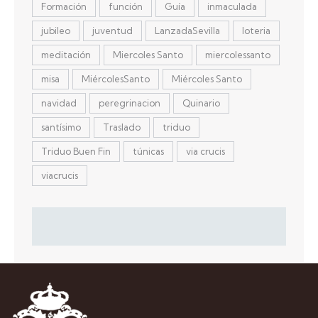
Formación
función
Guía
inmaculada
jubileo
juventud
LanzadaSevilla
loteria
meditación
Miercoles Santo
miercolessanto
misa
MiércolesSanto
Miércoles Santo
navidad
peregrinacion
Quinario
santísimo
Traslado
triduo
Triduo Buen Fin
túnicas
via crucis
viacrucis