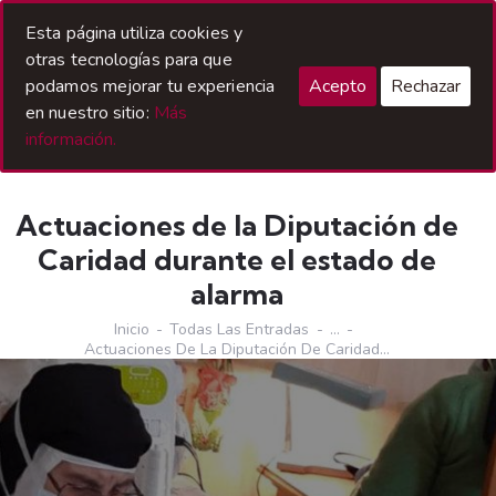
Acceso Hermanos
Esta página utiliza cookies y
otras tecnologías para que
podamos mejorar tu experiencia
Acepto
Rechazar
en nuestro sitio:
Más
información.
Actuaciones de la Diputación de
Caridad durante el estado de
alarma
Inicio
Todas Las Entradas
...
Actuaciones De La Diputación De Caridad...