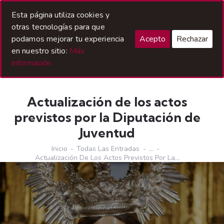
Acceso Hermanos
Esta página utiliza cookies y
otras tecnologías para que
podamos mejorar tu experiencia
Acepto
Rechazar
en nuestro sitio:
Más
información.
Actualización de los actos
previstos por la Diputación de
Juventud
Inicio
Todas Las Entradas
...
Actualización De Los Actos Previstos Por La...