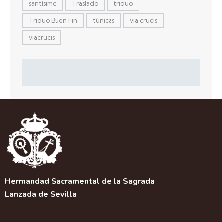
santísimo
Traslado
triduo
Triduo Buen Fin
túnicas
via crucis
viacrucis
Hermandad Sacramental de la Sagrada
Lanzada de Sevilla