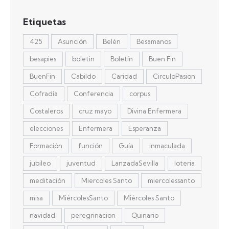
Etiquetas
425
Asunción
Belén
Besamanos
besapies
boletin
Boletín
Buen Fin
BuenFin
Cabildo
Caridad
CirculoPasion
Cofradía
Conferencia
corpus
Costaleros
cruz mayo
Divina Enfermera
elecciones
Enfermera
Esperanza
Formación
función
Guía
inmaculada
jubileo
juventud
LanzadaSevilla
loteria
meditación
Miercoles Santo
miercolessanto
misa
MiércolesSanto
Miércoles Santo
navidad
peregrinacion
Quinario