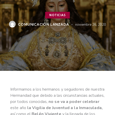
NOTICIAS
COMUNICACIÓN LANZADA
noviembre 26, 2020
Informamos a los hermanos y seguidores de nuestra
Hermandad que debido a las circunstancias actuales,
por todos conocidas,
no se va a poder celebrar
este año
la Vigilia de Juventud a la Inmaculada,
así como el
Belén Viviente
y la llegada de los