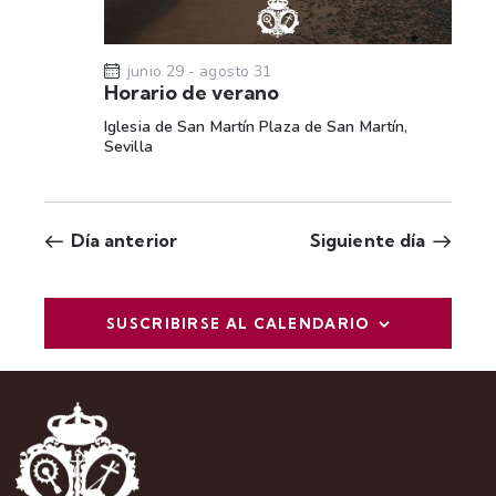
t
a
s
junio 29
-
agosto 31
Horario de verano
d
Iglesia de San Martín
Plaza de San Martín,
e
Sevilla
E
v
e
Día anterior
Siguiente día
n
t
o
SUSCRIBIRSE AL CALENDARIO
s