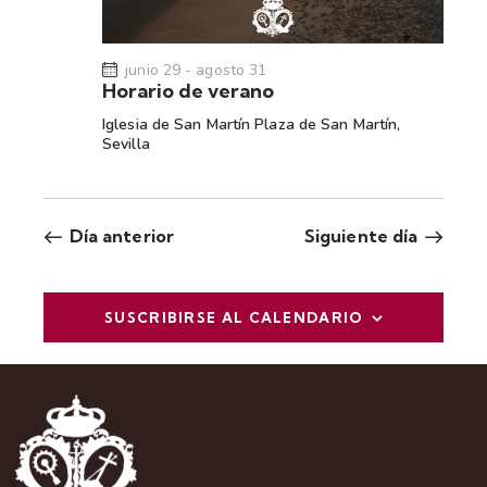
t
a
s
junio 29
-
agosto 31
Horario de verano
d
Iglesia de San Martín
Plaza de San Martín,
e
Sevilla
E
v
e
Día anterior
Siguiente día
n
t
o
SUSCRIBIRSE AL CALENDARIO
s