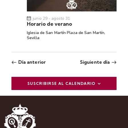
t
a
s
junio 29
-
agosto 31
Horario de verano
d
Iglesia de San Martín
Plaza de San Martín,
e
Sevilla
E
v
e
Día anterior
Siguiente día
n
t
o
SUSCRIBIRSE AL CALENDARIO
s