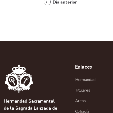
d
Día anterior
o
a
s
p
y
a
r
v
a
l
i
a
s
p
Enlaces
a
t
l
Hermandad
a
a
b
Titulares
r
s
a
Areas
Hermandad Sacramental
c
de la Sagrada Lanzada de
Cofradía