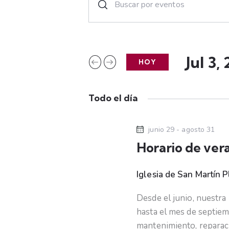
n
a
t
r
v
o
Jul 3,
HOY
e
d
S
u
e
g
c
Todo el día
l
e
a
e
l
junio 29
-
agosto 31
c
a
c
Horario de ver
c
p
i
a
i
o
Iglesia de San Martín
P
l
n
a
ó
Desde el junio, nuestr
a
b
hasta el mes de septiem
l
r
mantenimiento, reparaci