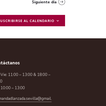
t
Siguiente día
o
SUSCRIBIRSE AL CALENDARIO
táctanos
Vie: 11:00 – 13:00 & 18:00 –
00
 10:00 – 13:00
andadlanzada.sevilla@gmail.