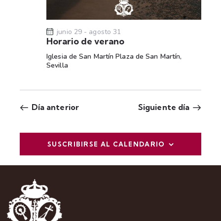
t
a
s
junio 29
-
agosto 31
Horario de verano
d
Iglesia de San Martín
Plaza de San Martín,
e
Sevilla
E
v
e
Día anterior
Siguiente día
n
t
o
SUSCRIBIRSE AL CALENDARIO
s