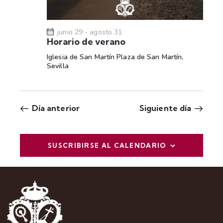
t
a
s
junio 29
-
agosto 31
Horario de verano
d
Iglesia de San Martín
Plaza de San Martín,
e
Sevilla
E
v
e
Día anterior
Siguiente día
n
t
o
SUSCRIBIRSE AL CALENDARIO
s