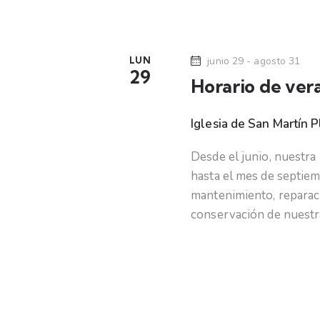
d
o
a
s
p
y
LUN
junio 29
-
agosto 31
a
29
Horario de ver
r
v
a
Iglesia de San Martín
P
l
i
a
Desde el junio, nuestr
s
p
hasta el mes de septiem
a
mantenimiento, reparaci
t
l
conservación de nuest
a
a
b
r
s
a
c