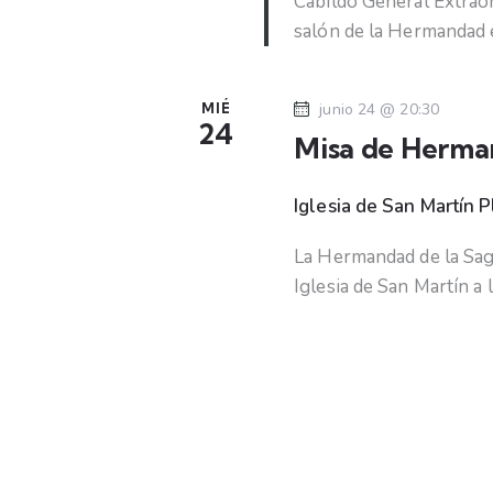
n
a
Cabildo General Extraor
a
f
salón de la Hermandad 
d
c
e
l
c
e
a
MIÉ
junio 24 @ 20:30
h
24
v
Misa de Herm
b
a
e
.
.
ú
Iglesia de San Martín
P
B
u
s
La Hermandad de la Sag
s
Iglesia de San Martín a 
c
q
a
u
E
v
e
e
n
t