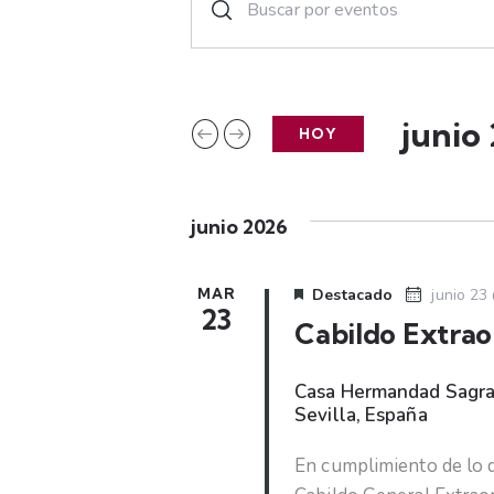
n
a
t
r
v
o
junio
HOY
e
d
S
u
e
g
c
junio 2026
l
e
a
e
l
c
a
MAR
Destacado
junio 23
c
23
c
p
Cabildo Extrao
i
a
i
o
l
Casa Hermandad Sagr
n
Sevilla, España
a
ó
a
b
l
En cumplimiento de lo q
r