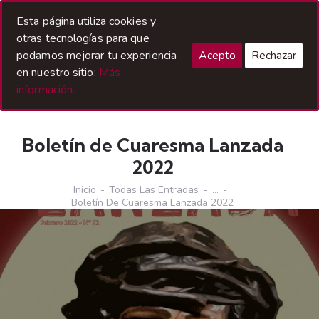
Acceso Hermanos
Esta página utiliza cookies y
otras tecnologías para que
podamos mejorar tu experiencia
Acepto
Rechazar
en nuestro sitio:
Más
información.
Boletín de Cuaresma Lanzada
2022
Inicio
Todas Las Entradas
...
Boletín De Cuaresma Lanzada 2022