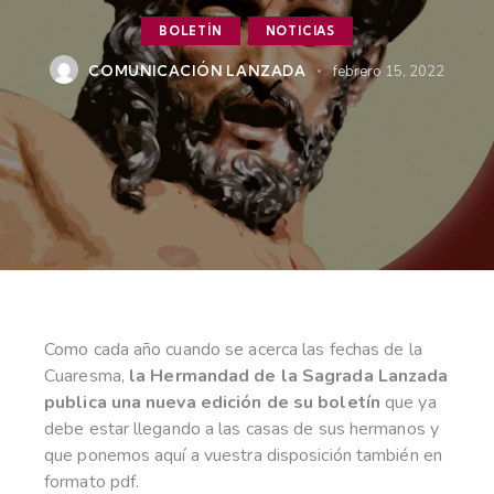
BOLETÍN
NOTICIAS
COMUNICACIÓN LANZADA
febrero 15, 2022
Como cada año cuando se acerca las fechas de la
Cuaresma,
la Hermandad de la Sagrada Lanzada
publica una nueva edición de su boletín
que ya
debe estar llegando a las casas de sus hermanos y
que ponemos aquí a vuestra disposición también en
formato pdf.