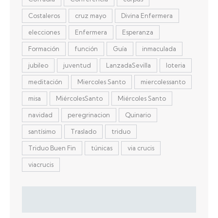
Costaleros
cruz mayo
Divina Enfermera
elecciones
Enfermera
Esperanza
Formación
función
Guía
inmaculada
jubileo
juventud
LanzadaSevilla
loteria
meditación
Miercoles Santo
miercolessanto
misa
MiércolesSanto
Miércoles Santo
navidad
peregrinacion
Quinario
santísimo
Traslado
triduo
Triduo Buen Fin
túnicas
via crucis
viacrucis