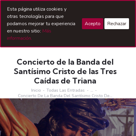
Acceso Hermanos
Esta página utiliza cookies y
otras tecnologías para que
podamos mejorar tu experiencia
Acepto
Rechazar
en nuestro sitio:
Más
información.
Concierto de la Banda del
Santísimo Cristo de las Tres
Caídas de Triana
Inicio
Todas Las Entradas
...
Concierto De La Banda Del Santísimo Cristo De...