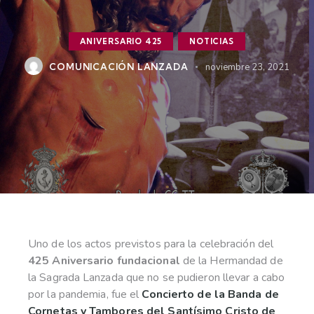
ANIVERSARIO 425
NOTICIAS
COMUNICACIÓN LANZADA
noviembre 23, 2021
Uno de los actos previstos para la celebración del
425 Aniversario fundacional
de la Hermandad de
la Sagrada Lanzada que no se pudieron llevar a cabo
por la pandemia, fue el
Concierto de la Banda de
Cornetas y Tambores del Santísimo Cristo de