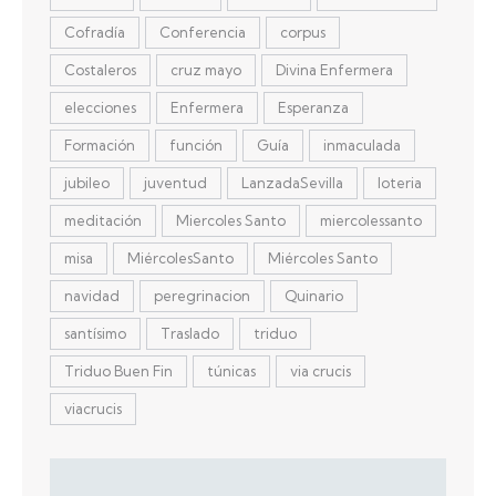
Cofradía
Conferencia
corpus
Costaleros
cruz mayo
Divina Enfermera
elecciones
Enfermera
Esperanza
Formación
función
Guía
inmaculada
jubileo
juventud
LanzadaSevilla
loteria
meditación
Miercoles Santo
miercolessanto
misa
MiércolesSanto
Miércoles Santo
navidad
peregrinacion
Quinario
santísimo
Traslado
triduo
Triduo Buen Fin
túnicas
via crucis
viacrucis