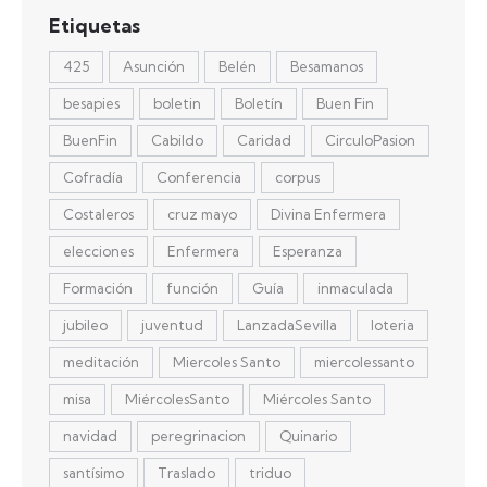
Etiquetas
425
Asunción
Belén
Besamanos
besapies
boletin
Boletín
Buen Fin
BuenFin
Cabildo
Caridad
CirculoPasion
Cofradía
Conferencia
corpus
Costaleros
cruz mayo
Divina Enfermera
elecciones
Enfermera
Esperanza
Formación
función
Guía
inmaculada
jubileo
juventud
LanzadaSevilla
loteria
meditación
Miercoles Santo
miercolessanto
misa
MiércolesSanto
Miércoles Santo
navidad
peregrinacion
Quinario
santísimo
Traslado
triduo