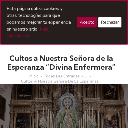
Acceso Hermanos
Esta página utiliza cookies y
otras tecnologías para que
podamos mejorar tu experiencia
Acepto
Rechazar
en nuestro sitio:
Más
información.
Cultos a Nuestra Señora de la
Esperanza “Divina Enfermera”
Inicio
Todas Las Entradas
...
Cultos A Nuestra Señora De La Esperanza...