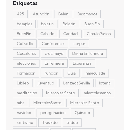
Etiquetas
425
Asunción
Belén
Besamanos
besapies
boletin
Boletín
Buen Fin
BuenFin
Cabildo
Caridad
CirculoPasion
Cofradía
Conferencia
corpus
Costaleros
cruz mayo
Divina Enfermera
elecciones
Enfermera
Esperanza
Formación
función
Guía
inmaculada
jubileo
juventud
LanzadaSevilla
loteria
meditación
Miercoles Santo
miercolessanto
misa
MiércolesSanto
Miércoles Santo
navidad
peregrinacion
Quinario
santísimo
Traslado
triduo