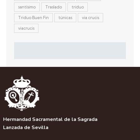
santísimo
Traslado
triduo
Triduo Buen Fin
túnicas
via crucis
viacrucis
Hermandad Sacramental de la Sagrada
Lanzada de Sevilla