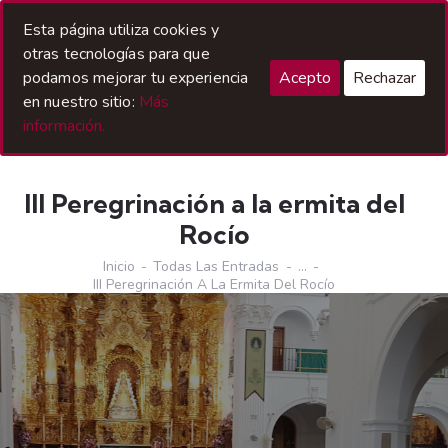
Acceso Hermanos
Esta página utiliza cookies y
otras tecnologías para que
podamos mejorar tu experiencia
Acepto
Rechazar
en nuestro sitio:
Más
información.
III Peregrinación a la ermita del
Rocío
Inicio
Todas Las Entradas
...
III Peregrinación A La Ermita Del Rocío