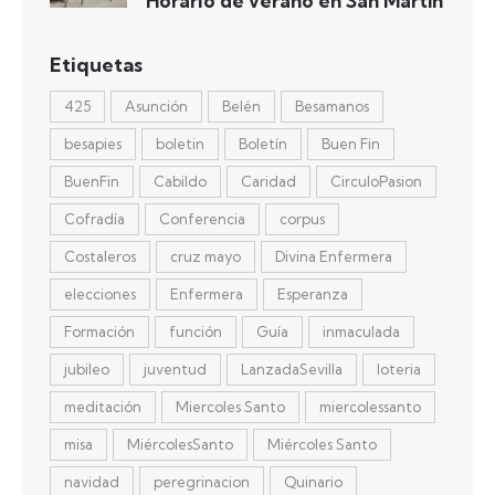
Horario de verano en San Martín
Etiquetas
425
Asunción
Belén
Besamanos
besapies
boletin
Boletín
Buen Fin
BuenFin
Cabildo
Caridad
CirculoPasion
Cofradía
Conferencia
corpus
Costaleros
cruz mayo
Divina Enfermera
elecciones
Enfermera
Esperanza
Formación
función
Guía
inmaculada
jubileo
juventud
LanzadaSevilla
loteria
meditación
Miercoles Santo
miercolessanto
misa
MiércolesSanto
Miércoles Santo
navidad
peregrinacion
Quinario