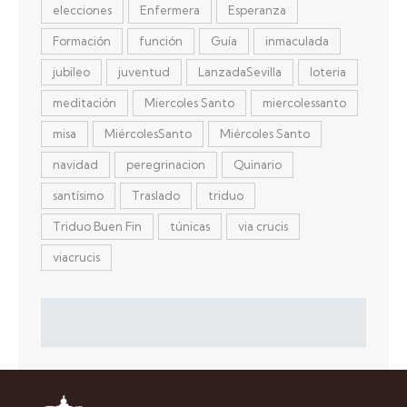
elecciones
Enfermera
Esperanza
Formación
función
Guía
inmaculada
jubileo
juventud
LanzadaSevilla
loteria
meditación
Miercoles Santo
miercolessanto
misa
MiércolesSanto
Miércoles Santo
navidad
peregrinacion
Quinario
santísimo
Traslado
triduo
Triduo Buen Fin
túnicas
via crucis
viacrucis