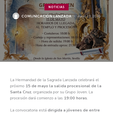
NOTICIAS
COMUNICACIÓN LANZADA
mayo 13, 2026
La Hermandad de la Sagrada Lanzada celebrará el
próximo
15 de mayo la salida procesional de la
Santa Cruz
, organizada por su Grupo Joven. La
procesión dará comienzo a las
19:00 horas
.
La convocatoria está
dirigida a jóvenes de entre