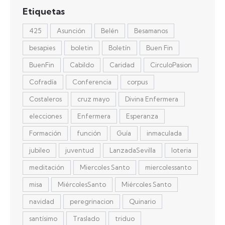
Etiquetas
425
Asunción
Belén
Besamanos
besapies
boletin
Boletín
Buen Fin
BuenFin
Cabildo
Caridad
CirculoPasion
Cofradía
Conferencia
corpus
Costaleros
cruz mayo
Divina Enfermera
elecciones
Enfermera
Esperanza
Formación
función
Guía
inmaculada
jubileo
juventud
LanzadaSevilla
loteria
meditación
Miercoles Santo
miercolessanto
misa
MiércolesSanto
Miércoles Santo
navidad
peregrinacion
Quinario
santísimo
Traslado
triduo