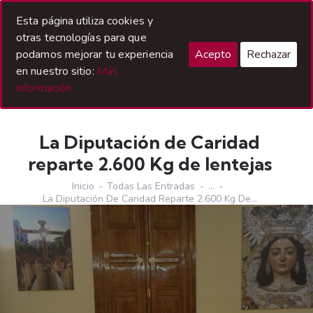
Acceso Hermanos
Esta página utiliza cookies y
otras tecnologías para que
podamos mejorar tu experiencia
Acepto
Rechazar
en nuestro sitio:
Más
información.
La Diputación de Caridad
reparte 2.600 Kg de lentejas
Inicio
Todas Las Entradas
...
La Diputación De Caridad Reparte 2.600 Kg De...