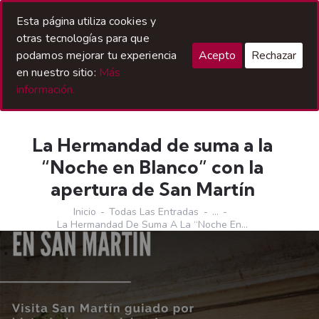
Acceso Hermanos
Esta página utiliza cookies y
otras tecnologías para que
podamos mejorar tu experiencia
Acepto
Rechazar
en nuestro sitio:
Más
información.
La Hermandad de suma a la
“Noche en Blanco” con la
apertura de San Martín
Inicio
Todas Las Entradas
...
La Hermandad De Suma A La “Noche En...