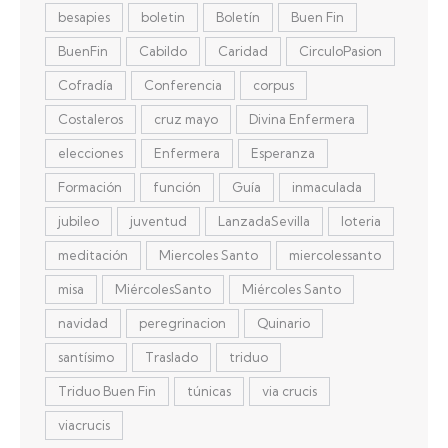
besapies
boletin
Boletín
Buen Fin
BuenFin
Cabildo
Caridad
CirculoPasion
Cofradía
Conferencia
corpus
Costaleros
cruz mayo
Divina Enfermera
elecciones
Enfermera
Esperanza
Formación
función
Guía
inmaculada
jubileo
juventud
LanzadaSevilla
loteria
meditación
Miercoles Santo
miercolessanto
misa
MiércolesSanto
Miércoles Santo
navidad
peregrinacion
Quinario
santísimo
Traslado
triduo
Triduo Buen Fin
túnicas
via crucis
viacrucis