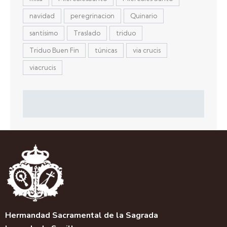
navidad
peregrinacion
Quinario
santísimo
Traslado
triduo
Triduo Buen Fin
túnicas
via crucis
viacrucis
Hermandad Sacramental de la Sagrada