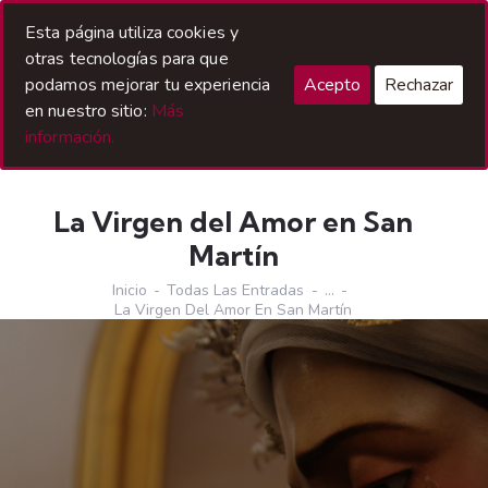
Acceso Hermanos
Esta página utiliza cookies y
otras tecnologías para que
podamos mejorar tu experiencia
Acepto
Rechazar
en nuestro sitio:
Más
información.
La Virgen del Amor en San
Martín
Inicio
Todas Las Entradas
...
La Virgen Del Amor En San Martín