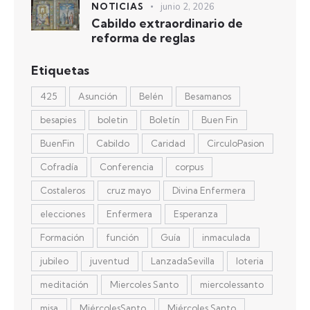
NOTICIAS
junio 2, 2026
Cabildo extraordinario de
reforma de reglas
Etiquetas
425
Asunción
Belén
Besamanos
besapies
boletin
Boletín
Buen Fin
BuenFin
Cabildo
Caridad
CirculoPasion
Cofradía
Conferencia
corpus
Costaleros
cruz mayo
Divina Enfermera
elecciones
Enfermera
Esperanza
Formación
función
Guía
inmaculada
jubileo
juventud
LanzadaSevilla
loteria
meditación
Miercoles Santo
miercolessanto
misa
MiércolesSanto
Miércoles Santo