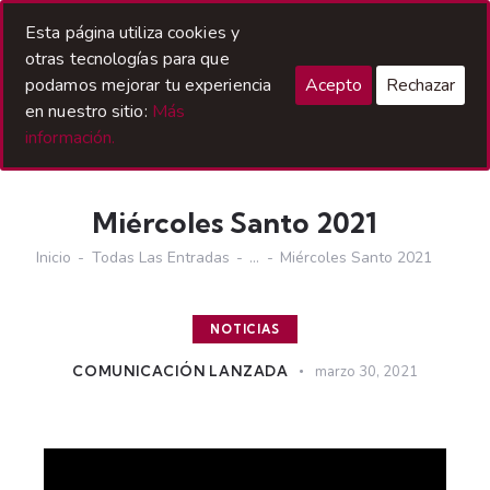
Acceso Hermanos
Esta página utiliza cookies y
otras tecnologías para que
podamos mejorar tu experiencia
Acepto
Rechazar
en nuestro sitio:
Más
información.
Miércoles Santo 2021
Inicio
Todas Las Entradas
...
Miércoles Santo 2021
NOTICIAS
COMUNICACIÓN LANZADA
marzo 30, 2021