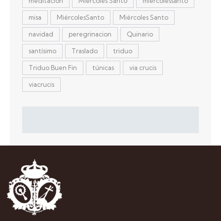
meditación
Miercoles Santo
miercolessanto
misa
MiércolesSanto
Miércoles Santo
navidad
peregrinacion
Quinario
santísimo
Traslado
triduo
Triduo Buen Fin
túnicas
via crucis
viacrucis