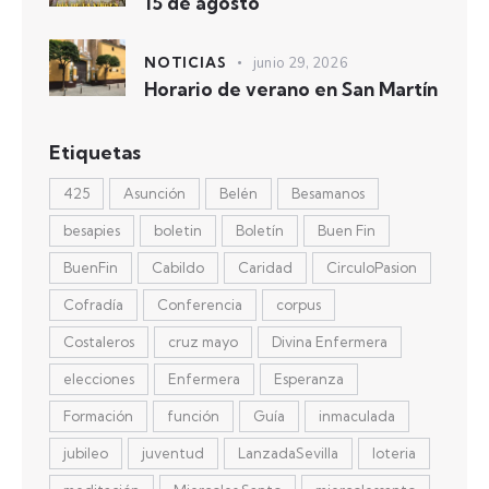
15 de agosto
NOTICIAS
junio 29, 2026
Horario de verano en San Martín
Etiquetas
425
Asunción
Belén
Besamanos
besapies
boletin
Boletín
Buen Fin
BuenFin
Cabildo
Caridad
CirculoPasion
Cofradía
Conferencia
corpus
Costaleros
cruz mayo
Divina Enfermera
elecciones
Enfermera
Esperanza
Formación
función
Guía
inmaculada
jubileo
juventud
LanzadaSevilla
loteria