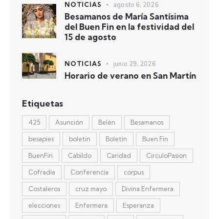
NOTICIAS
agosto 6, 2026
Besamanos de María Santísima
del Buen Fin en la festividad del
15 de agosto
NOTICIAS
junio 29, 2026
Horario de verano en San Martín
Etiquetas
425
Asunción
Belén
Besamanos
besapies
boletin
Boletín
Buen Fin
BuenFin
Cabildo
Caridad
CirculoPasion
Cofradía
Conferencia
corpus
Costaleros
cruz mayo
Divina Enfermera
elecciones
Enfermera
Esperanza