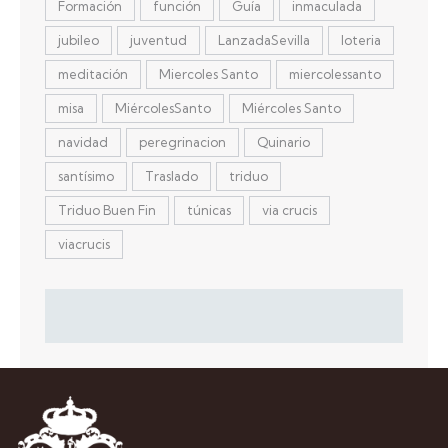
Formación
función
Guía
inmaculada
jubileo
juventud
LanzadaSevilla
loteria
meditación
Miercoles Santo
miercolessanto
misa
MiércolesSanto
Miércoles Santo
navidad
peregrinacion
Quinario
santísimo
Traslado
triduo
Triduo Buen Fin
túnicas
via crucis
viacrucis