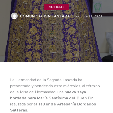
NOTICIAS
COMUNICACIÓN LANZADA
octubre 11, 2023
La Hermandad de la Sagrada Lanzada ha
presentado y bendecido este miércoles, al término
de la Misa de Hermandad, una
nueva saya
bordada para María Santísima del Buen Fin
realizada por el
Taller de Artesanía Bordados
Salteras.