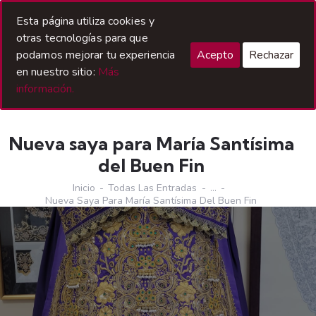
Acceso Hermanos
Esta página utiliza cookies y
otras tecnologías para que
podamos mejorar tu experiencia
Acepto
Rechazar
en nuestro sitio:
Más
información.
Nueva saya para María Santísima
del Buen Fin
Inicio
Todas Las Entradas
...
Nueva Saya Para María Santísima Del Buen Fin