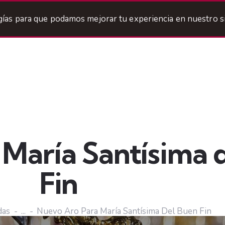
ogías para que podamos mejorar tu experiencia en nuestro si
ermandad
Titulares
Areas
Cofradía
Agenda
María Santísima 
Fin
das
...
Nuevo Aro Para María Santísima Del Buen Fin