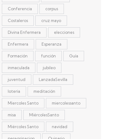
Conferencia
corpus
Costaleros
cruz mayo
Divina Enfermera
elecciones
Enfermera
Esperanza
Formación
función
Guía
inmaculada
jubileo
juventud
LanzadaSevilla
loteria
meditación
Miercoles Santo
miercolessanto
misa
MiércolesSanto
Miércoles Santo
navidad
peregrinacion
Quinario