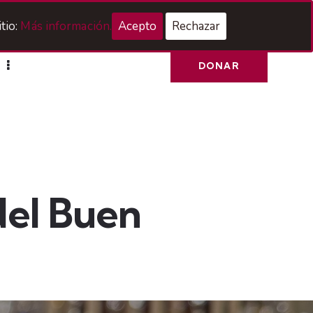
Acceso Hermanos
tio:
Más información.
Acepto
Rechazar
DONAR
del Buen