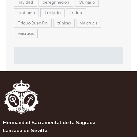
navidad
peregrinacion
Quinario
santísimo
Traslado
triduo
Triduo Buen Fin
túnicas
via crucis
viacrucis
Hermandad Sacramental de la Sagrada
Lanzada de Sevilla