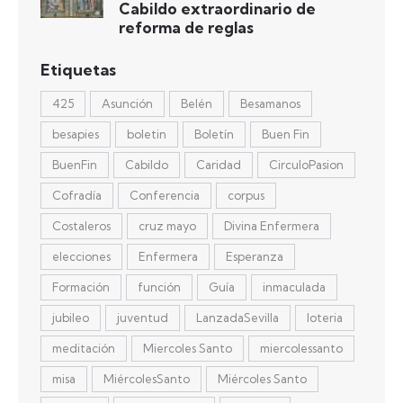
Cabildo extraordinario de
reforma de reglas
Etiquetas
425
Asunción
Belén
Besamanos
besapies
boletin
Boletín
Buen Fin
BuenFin
Cabildo
Caridad
CirculoPasion
Cofradía
Conferencia
corpus
Costaleros
cruz mayo
Divina Enfermera
elecciones
Enfermera
Esperanza
Formación
función
Guía
inmaculada
jubileo
juventud
LanzadaSevilla
loteria
meditación
Miercoles Santo
miercolessanto
misa
MiércolesSanto
Miércoles Santo