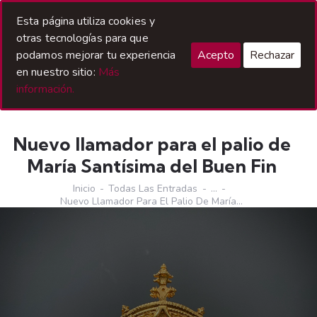
Acceso Hermanos
Esta página utiliza cookies y
otras tecnologías para que
podamos mejorar tu experiencia
Acepto
Rechazar
en nuestro sitio:
Más
información.
Nuevo llamador para el palio de
María Santísima del Buen Fin
Inicio
Todas Las Entradas
...
Nuevo Llamador Para El Palio De María...