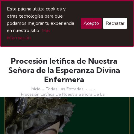
Acceso Hermanos
Esta página utiliza cookies y
otras tecnologías para que
podamos mejorar tu experiencia
Acepto
Rechazar
en nuestro sitio:
Más
información.
Procesión letífica de Nuestra
Señora de la Esperanza Divina
Enfermera
Inicio
Todas Las Entradas
...
Procesión Letífica De Nuestra Señora De La...