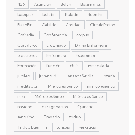
425
Asunción
Belén
Besamanos
besapies
boletin
Boletín
Buen Fin
BuenFin
Cabildo
Caridad
CirculoPasion
Cofradía
Conferencia
corpus
Costaleros
cruz mayo
Divina Enfermera
elecciones
Enfermera
Esperanza
Formación
función
Guía
inmaculada
jubileo
juventud
LanzadaSevilla
loteria
meditación
Miercoles Santo
miercolessanto
misa
MiércolesSanto
Miércoles Santo
navidad
peregrinacion
Quinario
santísimo
Traslado
triduo
Triduo Buen Fin
túnicas
via crucis