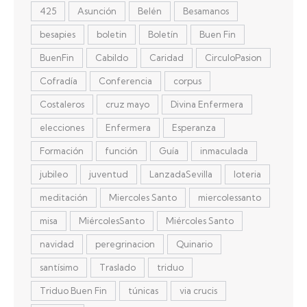
425
Asunción
Belén
Besamanos
besapies
boletin
Boletín
Buen Fin
BuenFin
Cabildo
Caridad
CirculoPasion
Cofradía
Conferencia
corpus
Costaleros
cruz mayo
Divina Enfermera
elecciones
Enfermera
Esperanza
Formación
función
Guía
inmaculada
jubileo
juventud
LanzadaSevilla
loteria
meditación
Miercoles Santo
miercolessanto
misa
MiércolesSanto
Miércoles Santo
navidad
peregrinacion
Quinario
santísimo
Traslado
triduo
Triduo Buen Fin
túnicas
via crucis