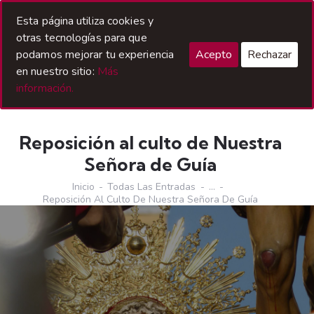
Acceso Hermanos
Esta página utiliza cookies y
otras tecnologías para que
podamos mejorar tu experiencia
Acepto
Rechazar
en nuestro sitio:
Más
información.
Reposición al culto de Nuestra
Señora de Guía
Inicio
Todas Las Entradas
...
Reposición Al Culto De Nuestra Señora De Guía