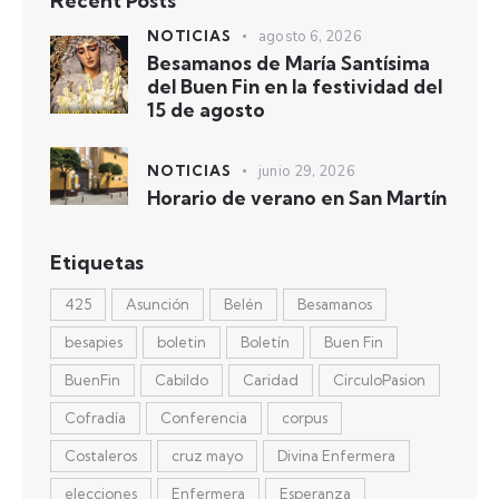
Recent Posts
NOTICIAS
agosto 6, 2026
Besamanos de María Santísima
del Buen Fin en la festividad del
15 de agosto
NOTICIAS
junio 29, 2026
Horario de verano en San Martín
Etiquetas
425
Asunción
Belén
Besamanos
besapies
boletin
Boletín
Buen Fin
BuenFin
Cabildo
Caridad
CirculoPasion
Cofradía
Conferencia
corpus
Costaleros
cruz mayo
Divina Enfermera
elecciones
Enfermera
Esperanza