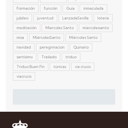
Formación
función
Guía
inmaculada
jubileo
juventud
LanzadaSevilla
loteria
meditación
Miercoles Santo
miercolessanto
misa
MiércolesSanto
Miércoles Santo
navidad
peregrinacion
Quinario
santísimo
Traslado
triduo
Triduo Buen Fin
túnicas
via crucis
viacrucis