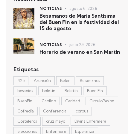
NOTICIAS
agosto 6, 2026
Besamanos de María Santísima
del Buen Fin en la festividad del
15 de agosto
NOTICIAS
junio 29, 2026
Horario de verano en San Martín
Etiquetas
425
Asunción
Belén
Besamanos
besapies
boletin
Boletín
Buen Fin
BuenFin
Cabildo
Caridad
CirculoPasion
Cofradía
Conferencia
corpus
Costaleros
cruz mayo
Divina Enfermera
elecciones
Enfermera
Esperanza