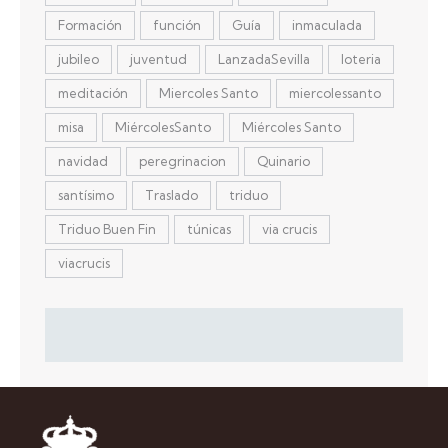
Formación
función
Guía
inmaculada
jubileo
juventud
LanzadaSevilla
loteria
meditación
Miercoles Santo
miercolessanto
misa
MiércolesSanto
Miércoles Santo
navidad
peregrinacion
Quinario
santísimo
Traslado
triduo
Triduo Buen Fin
túnicas
via crucis
viacrucis