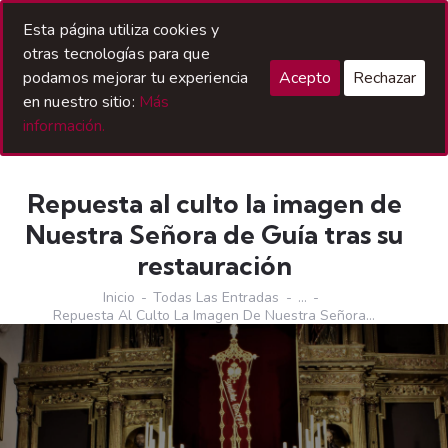
Acceso Hermanos
Esta página utiliza cookies y
otras tecnologías para que
podamos mejorar tu experiencia
Acepto
Rechazar
en nuestro sitio:
Más
información.
Repuesta al culto la imagen de
Nuestra Señora de Guía tras su
restauración
Inicio
Todas Las Entradas
...
Repuesta Al Culto La Imagen De Nuestra Señora...