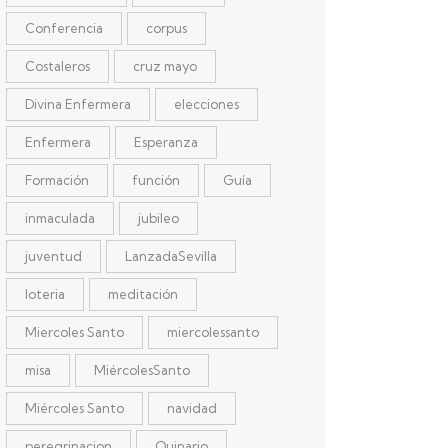
Conferencia
corpus
Costaleros
cruz mayo
Divina Enfermera
elecciones
Enfermera
Esperanza
Formación
función
Guía
inmaculada
jubileo
juventud
LanzadaSevilla
loteria
meditación
Miercoles Santo
miercolessanto
misa
MiércolesSanto
Miércoles Santo
navidad
peregrinacion
Quinario