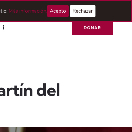
Acceso Hermanos
tio:
Más información.
Acepto
Rechazar
DONAR
rtín del