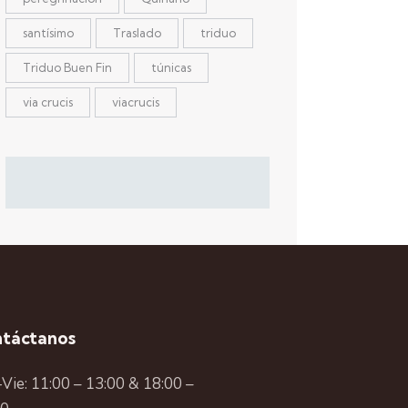
santísimo
Traslado
triduo
Triduo Buen Fin
túnicas
via crucis
viacrucis
táctanos
Vie: 11:00 – 13:00 & 18:00 –