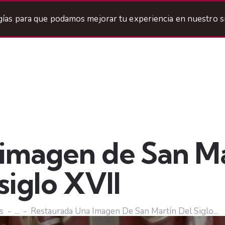
ogías para que podamos mejorar tu experiencia en nuestro si
ermandad
Titulares
Areas
Cofradía
Agenda
imagen de San Ma
siglo XVII
s
...
Restaurada Una Imagen De San Martín Del Siglo...