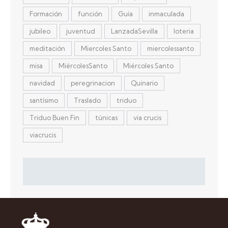
Formación
función
Guía
inmaculada
jubileo
juventud
LanzadaSevilla
loteria
meditación
Miercoles Santo
miercolessanto
misa
MiércolesSanto
Miércoles Santo
navidad
peregrinacion
Quinario
santísimo
Traslado
triduo
Triduo Buen Fin
túnicas
via crucis
viacrucis