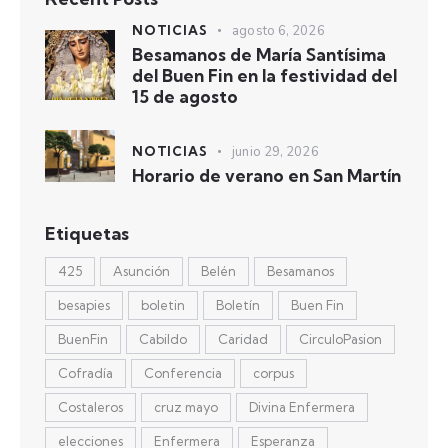
NOTICIAS
agosto 6, 2026
Besamanos de María Santísima
del Buen Fin en la festividad del
15 de agosto
NOTICIAS
junio 29, 2026
Horario de verano en San Martín
Etiquetas
425
Asunción
Belén
Besamanos
besapies
boletin
Boletín
Buen Fin
BuenFin
Cabildo
Caridad
CirculoPasion
Cofradía
Conferencia
corpus
Costaleros
cruz mayo
Divina Enfermera
elecciones
Enfermera
Esperanza