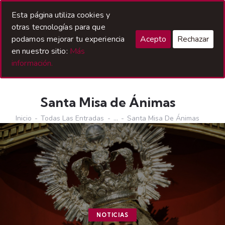
Acceso Hermanos
Esta página utiliza cookies y
otras tecnologías para que
podamos mejorar tu experiencia
Acepto
Rechazar
en nuestro sitio:
Más
información.
Santa Misa de Ánimas
Inicio
Todas Las Entradas
...
Santa Misa De Ánimas
NOTICIAS