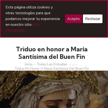
Acceso Hermanos
Esta página utiliza cookies y
otras tecnologías para que
podamos mejorar tu experiencia
Acepto
Rechazar
en nuestro sitio:
Más
información.
Triduo en honor a María
Santísima del Buen Fin
Inicio
Todas Las Entradas
...
Triduo En Honor A María Santísima Del Buen Fin