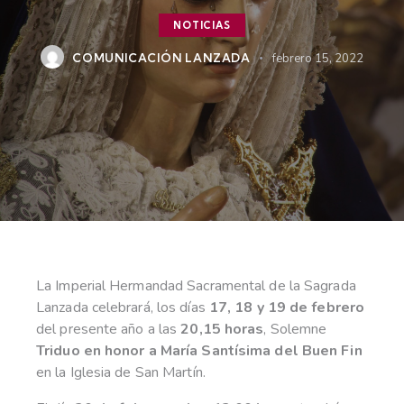
NOTICIAS
COMUNICACIÓN LANZADA
febrero 15, 2022
La Imperial Hermandad Sacramental de la Sagrada
Lanzada celebrará, los días
17, 18 y 19 de febrero
del presente año a las
20,15 horas
, Solemne
Triduo en honor a María Santísima del Buen Fin
en la Iglesia de San Martín.