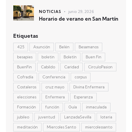
NOTICIAS
junio 29, 2026
Horario de verano en San Martín
Etiquetas
425
Asunción
Belén
Besamanos
besapies
boletin
Boletín
Buen Fin
BuenFin
Cabildo
Caridad
CirculoPasion
Cofradía
Conferencia
corpus
Costaleros
cruz mayo
Divina Enfermera
elecciones
Enfermera
Esperanza
Formación
función
Guía
inmaculada
jubileo
juventud
LanzadaSevilla
loteria
meditación
Miercoles Santo
miercolessanto