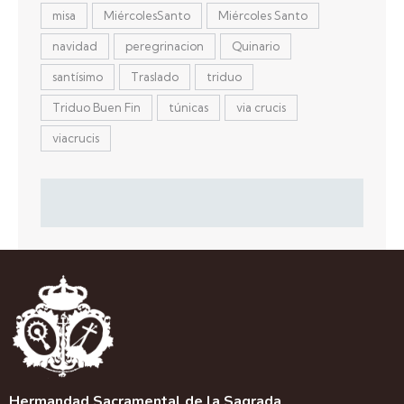
misa
MiércolesSanto
Miércoles Santo
navidad
peregrinacion
Quinario
santísimo
Traslado
triduo
Triduo Buen Fin
túnicas
via crucis
viacrucis
Hermandad Sacramental de la Sagrada