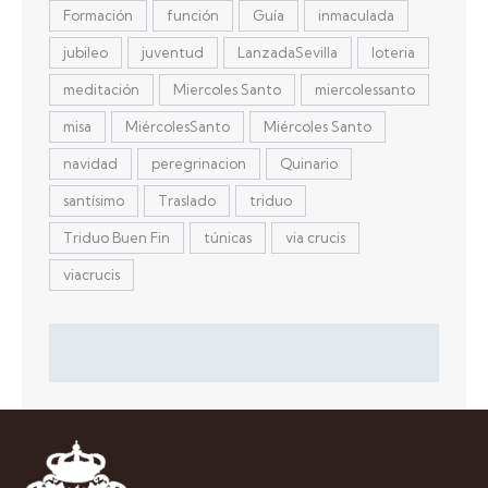
Formación
función
Guía
inmaculada
jubileo
juventud
LanzadaSevilla
loteria
meditación
Miercoles Santo
miercolessanto
misa
MiércolesSanto
Miércoles Santo
navidad
peregrinacion
Quinario
santísimo
Traslado
triduo
Triduo Buen Fin
túnicas
via crucis
viacrucis