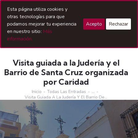
Acceso Hermanos
Esta página utiliza cookies y
otras tecnologías para que
podamos mejorar tu experiencia
Acepto
Rechazar
en nuestro sitio:
Más
información.
Visita guiada a la Judería y el
Barrio de Santa Cruz organizada
por Caridad
Inicio
Todas Las Entradas
...
Visita Guiada A La Judería Y El Barrio De...