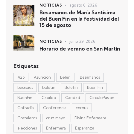
NOTICIAS
agosto 6, 2026
Besamanos de María Santísima
del Buen Fin en la festividad del
15 de agosto
NOTICIAS
junio 29, 2026
Horario de verano en San Martín
Etiquetas
425
Asunción
Belén
Besamanos
besapies
boletin
Boletín
Buen Fin
BuenFin
Cabildo
Caridad
CirculoPasion
Cofradía
Conferencia
corpus
Costaleros
cruz mayo
Divina Enfermera
elecciones
Enfermera
Esperanza